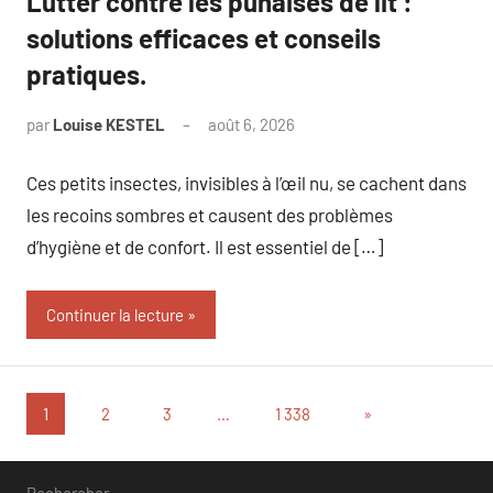
Lutter contre les punaises de lit :
solutions efficaces et conseils
pratiques.
par
Louise KESTEL
août 6, 2026
Aucun
commentaire
Ces petits insectes, invisibles à l’œil nu, se cachent dans
les recoins sombres et causent des problèmes
d’hygiène et de confort. Il est essentiel de […]
Continuer la lecture
Pagination
Articles
1
2
3
…
1 338
»
suivants
des