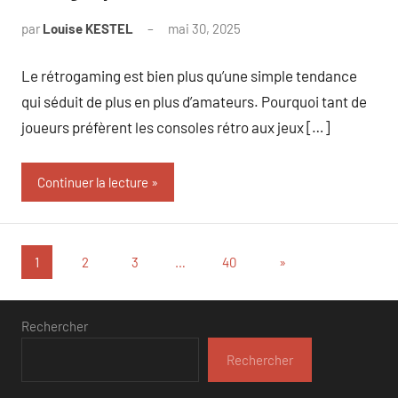
par
Louise KESTEL
mai 30, 2025
Aucun
commentaire
Le rétrogaming est bien plus qu’une simple tendance
qui séduit de plus en plus d’amateurs. Pourquoi tant de
joueurs préfèrent les consoles rétro aux jeux […]
Continuer la lecture
Pagination
Articles
1
2
3
…
40
»
suivants
des
publications
Rechercher
Rechercher