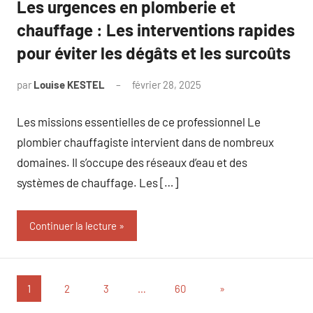
Les urgences en plomberie et
chauffage : Les interventions rapides
pour éviter les dégâts et les surcoûts
par
Louise KESTEL
février 28, 2025
Aucun
commentaire
Les missions essentielles de ce professionnel Le
plombier chauffagiste intervient dans de nombreux
domaines. Il s’occupe des réseaux d’eau et des
systèmes de chauffage. Les […]
Continuer la lecture
Pagination
Articles
1
2
3
…
60
»
suivants