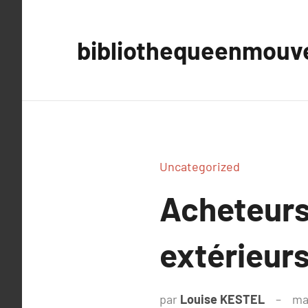
Aller
au
bibliothequeenmou
contenu
Uncategorized
Acheteurs
extérieur
par
Louise KESTEL
ma