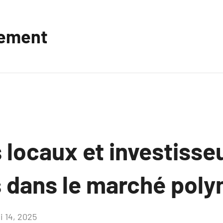
vement
 locaux et investisse
s dans le marché poly
i 14, 2025
Aucun