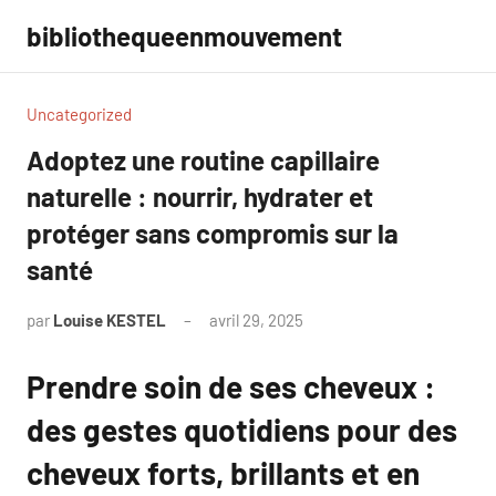
Aller
bibliothequeenmouvement
au
contenu
Uncategorized
Adoptez une routine capillaire
naturelle : nourrir, hydrater et
protéger sans compromis sur la
santé
par
Louise KESTEL
avril 29, 2025
Aucun
commentaire
Prendre soin de ses cheveux :
des gestes quotidiens pour des
cheveux forts, brillants et en