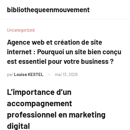
Aller
bibliothequeenmouvement
au
contenu
Uncategorized
Agence web et création de site
internet : Pourquoi un site bien conçu
est essentiel pour votre business ?
par
Louise KESTEL
mai 13, 2026
Aucun
commentaire
L’importance d’un
accompagnement
professionnel en marketing
digital