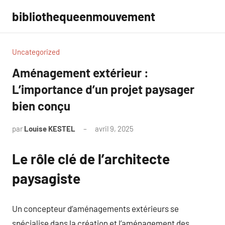
Aller
bibliothequeenmouvement
au
contenu
Uncategorized
Aménagement extérieur :
L’importance d’un projet paysager
bien conçu
par
Louise KESTEL
avril 9, 2025
Aucun
commentaire
Le rôle clé de l’architecte
paysagiste
Un concepteur d’aménagements extérieurs se
spécialise dans la création et l’aménagement des