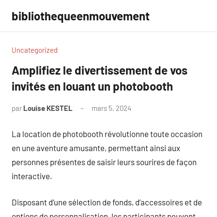
Aller
bibliothequeenmouvement
au
contenu
Uncategorized
Amplifiez le divertissement de vos
invités en louant un photobooth
par
Louise KESTEL
mars 5, 2024
Aucun
commentaire
La location de photobooth révolutionne toute occasion
en une aventure amusante, permettant ainsi aux
personnes présentes de saisir leurs sourires de façon
interactive.
Disposant d’une sélection de fonds, d’accessoires et de
options de personnalisation, les participants peuvent