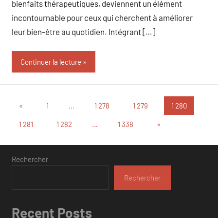
bienfaits thérapeutiques, deviennent un élément
incontournable pour ceux qui cherchent à améliorer
leur bien-être au quotidien. Intégrant […]
Continuer la lecture
Pagination
Publications
«
1
…
1 278
1 279
1 280
précédentes
des
Articles
1 281
1 282
…
1 338
»
suivants
publications
Rechercher
Rechercher
Recent Posts