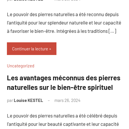
commentaire
Le pouvoir des pierres naturelles a été reconnu depuis
l’antiquité pour leur splendeur naturelle et leur capacité
à favoriser le bien-être. Intégrées à les traditions […]
Continuer la lecture
Uncategorized
Les avantages méconnus des pierres
naturelles sur le bien-être spirituel
par
Louise KESTEL
mars 26, 2024
Aucun
commentaire
Le pouvoir des pierres naturelles a été célébré depuis
l’antiquité pour leur beauté captivante et leur capacité