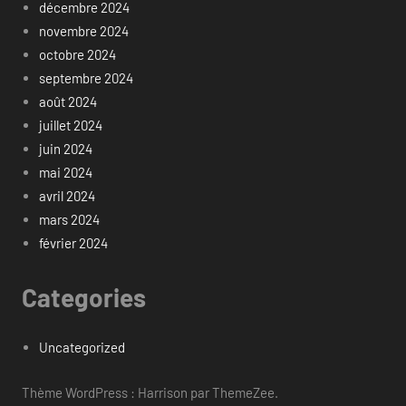
décembre 2024
novembre 2024
octobre 2024
septembre 2024
août 2024
juillet 2024
juin 2024
mai 2024
avril 2024
mars 2024
février 2024
Categories
Uncategorized
Thème WordPress : Harrison par ThemeZee.