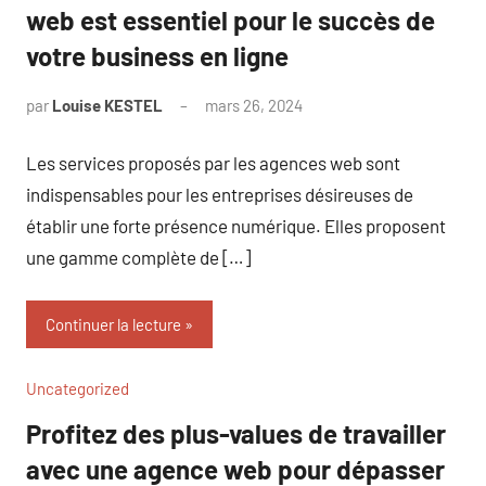
web est essentiel pour le succès de
votre business en ligne
par
Louise KESTEL
mars 26, 2024
Aucun
commentaire
Les services proposés par les agences web sont
indispensables pour les entreprises désireuses de
établir une forte présence numérique. Elles proposent
une gamme complète de […]
Continuer la lecture
Uncategorized
Profitez des plus-values de travailler
avec une agence web pour dépasser