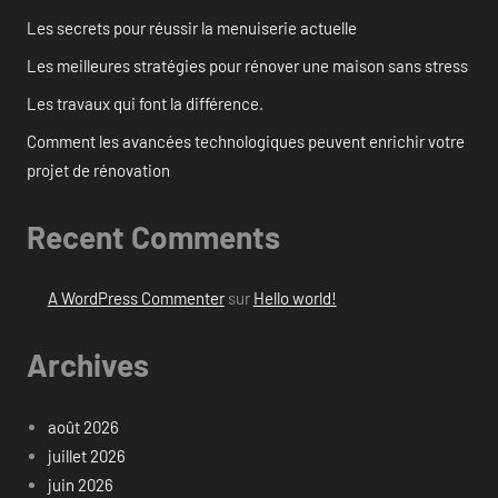
Les secrets pour réussir la menuiserie actuelle
Les meilleures stratégies pour rénover une maison sans stress
Les travaux qui font la différence.
Comment les avancées technologiques peuvent enrichir votre
projet de rénovation
Recent Comments
A WordPress Commenter
sur
Hello world!
Archives
août 2026
juillet 2026
juin 2026