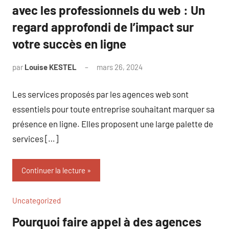
avec les professionnels du web : Un
regard approfondi de l’impact sur
votre succès en ligne
par
Louise KESTEL
mars 26, 2024
Aucun
commentaire
Les services proposés par les agences web sont
essentiels pour toute entreprise souhaitant marquer sa
présence en ligne. Elles proposent une large palette de
services […]
Continuer la lecture
Uncategorized
Pourquoi faire appel à des agences