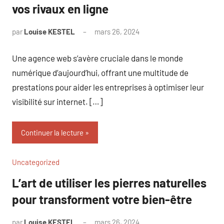
vos rivaux en ligne
par
Louise KESTEL
mars 26, 2024
Aucun
commentaire
Une agence web s’avère cruciale dans le monde
numérique d’aujourd’hui, offrant une multitude de
prestations pour aider les entreprises à optimiser leur
visibilité sur internet. […]
Continuer la lecture
Uncategorized
L’art de utiliser les pierres naturelles
pour transforment votre bien-être
par
Louise KESTEL
mars 26, 2024
Aucun