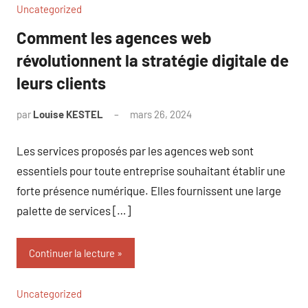
Uncategorized
Comment les agences web
révolutionnent la stratégie digitale de
leurs clients
par
Louise KESTEL
mars 26, 2024
Aucun
commentaire
Les services proposés par les agences web sont
essentiels pour toute entreprise souhaitant établir une
forte présence numérique. Elles fournissent une large
palette de services […]
Continuer la lecture
Uncategorized