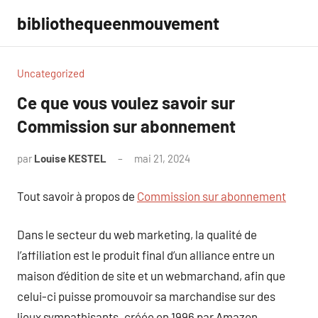
Aller
bibliothequeenmouvement
au
contenu
Uncategorized
Ce que vous voulez savoir sur
Commission sur abonnement
par
Louise KESTEL
mai 21, 2024
Aucun
commentaire
Tout savoir à propos de
Commission sur abonnement
Dans le secteur du web marketing, la qualité de
l’affiliation est le produit final d’un alliance entre un
maison d’édition de site et un webmarchand, afin que
celui-ci puisse promouvoir sa marchandise sur des
lieux sympathisants. créée en 1996 par Amazon,