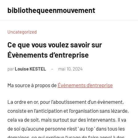
Aller
bibliothequeenmouvement
au
contenu
Uncategorized
Ce que vous voulez savoir sur
Évènements d’entreprise
par
Louise KESTEL
mai 10, 2024
Aucun
commentaire
Ma source à propos de
Évènements d’entreprise
La ordre en or, pour l’aboutissement d’un évènement,
consiste en l’anticipation et l’organisation sans lézarde,
cela va de soit, mais surtout sur des intervenants. Il va
de soi qu’aucune personne n’est ‘ au top ‘ dans tous les
domaines, ce qui explique l’usage de faire appel à des