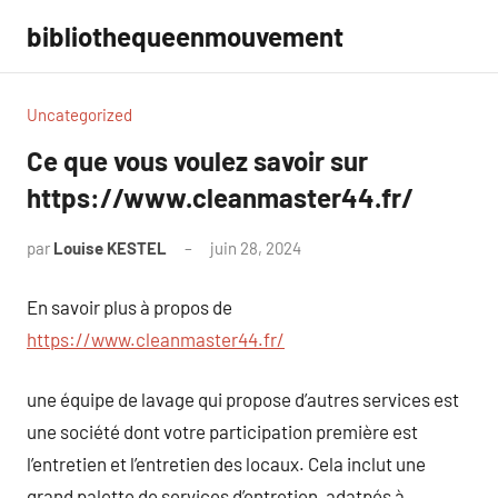
Aller
bibliothequeenmouvement
au
contenu
Uncategorized
Ce que vous voulez savoir sur
https://www.cleanmaster44.fr/
par
Louise KESTEL
juin 28, 2024
Aucun
commentaire
En savoir plus à propos de
https://www.cleanmaster44.fr/
une équipe de lavage qui propose d’autres services est
une société dont votre participation première est
l’entretien et l’entretien des locaux. Cela inclut une
grand palette de services d’entretien, adatpés à