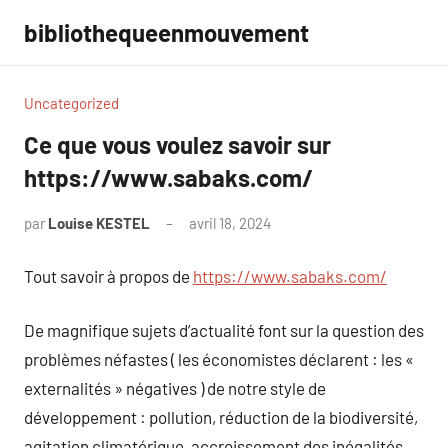
Aller
bibliothequeenmouvement
au
contenu
Uncategorized
Ce que vous voulez savoir sur
https://www.sabaks.com/
par
Louise KESTEL
avril 18, 2024
Aucun
commentaire
Tout savoir à propos de
https://www.sabaks.com/
De magnifique sujets d’actualité font sur la question des
problèmes néfastes ( les économistes déclarent : les «
externalités » négatives ) de notre style de
développement : pollution, réduction de la biodiversité,
agitation climatérique, accroissement des inégalités,