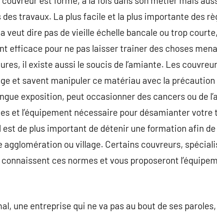
 couvreur est formé, à la fois dans son métier mais auss
s des travaux. La plus facile et la plus importante des règ
 veut dire pas de vieille échelle bancale ou trop courte
ent efficace pour ne pas laisser trainer des choses mena
tures, il existe aussi le soucis de l’amiante. Les couvre
ge et savent manipuler ce matériau avec la précaution 
 longue exposition, peut occasionner des cancers ou de l
ces et l’équipement nécessaire pour désamianter votre t
il est de plus important de détenir une formation afin d
re agglomération ou village. Certains couvreurs, spéciali
 connaissent ces normes et vous proposeront l’équipem
al, une entreprise qui ne va pas au bout de ses paroles