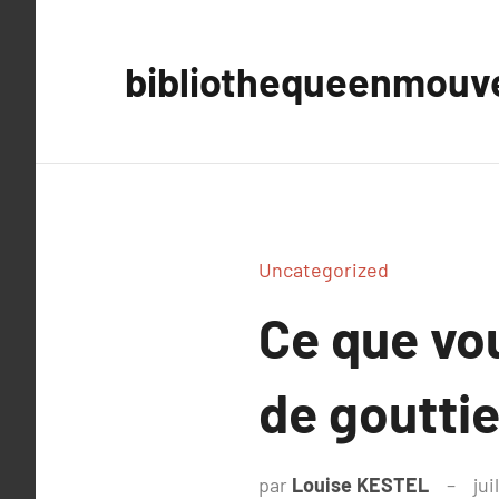
Aller
au
bibliothequeenmou
contenu
Uncategorized
Ce que vou
de gouttie
par
Louise KESTEL
jui