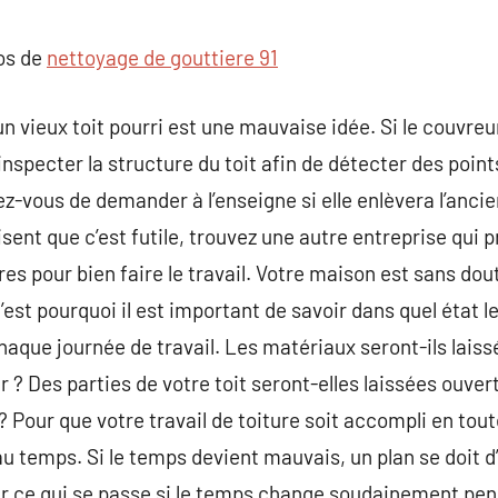
commentaire
pos de
nettoyage de gouttiere 91
n vieux toit pourri est une mauvaise idée. Si le couvreur
inspecter la structure du toit afin de détecter des points
-vous de demander à l’enseigne si elle enlèvera l’ancien
isent que c’est futile, trouvez une autre entreprise qui
s pour bien faire le travail. Votre maison est sans dout
est pourquoi il est important de savoir dans quel état l
 chaque journée de travail. Les matériaux seront-ils lai
er ? Des parties de votre toit seront-elles laissées ouv
 Pour que votre travail de toiture soit accompli en toute
au temps. Si le temps devient mauvais, un plan se doit d
 ce qui se passe si le temps change soudainement penda