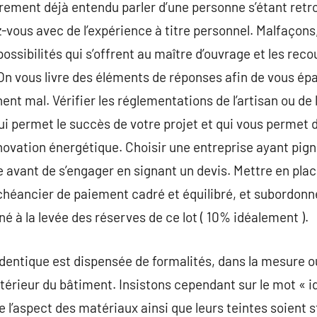
ment déjà entendu parler d’une personne s’étant retr
ez-vous avec de l’expérience à titre personnel. Malfaçon
possibilités qui s’offrent au maître d’ouvrage et les reco
On vous livre des éléments de réponses afin de vous épau
nent mal. Vérifier les réglementations de l’artisan ou d
 permet le succès de votre projet et qui vous permet d
énovation énergétique. Choisir une entreprise ayant pig
ère avant de s’engager en signant un devis. Mettre en plac
chéancier de paiement cadré et équilibré, et subordonn
é à la levée des réserves de ce lot ( 10% idéalement ).
’identique est dispensée de formalités, dans la mesure o
térieur du bâtiment. Insistons cependant sur le mot « ide
l’aspect des matériaux ainsi que leurs teintes soient s