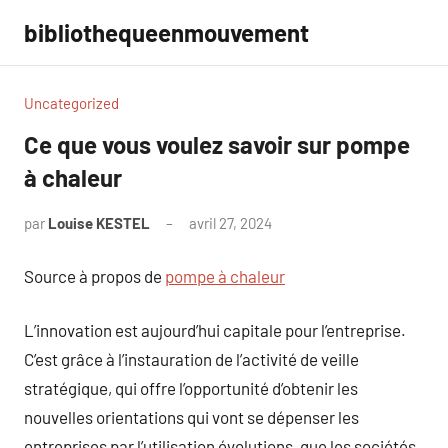
Aller
bibliothequeenmouvement
au
contenu
Uncategorized
Ce que vous voulez savoir sur pompe
à chaleur
par
Louise KESTEL
avril 27, 2024
Aucun
commentaire
Source à propos de
pompe à chaleur
L’innovation est aujourd’hui capitale pour l’entreprise.
C’est grâce à l’instauration de l’activité de veille
stratégique, qui offre l’opportunité d’obtenir les
nouvelles orientations qui vont se dépenser les
entreprises par l’utilisation évolutions, que les sociétés