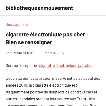
Aller
bibliothequeenmouvement
au
contenu
Uncategorized
cigarette électronique pas cher :
Bien se renseigner
par
Louise KESTEL
mars 8, 2024
Aucun
commentaire
Source à propos de
cigarette électronique pas cher
Depuis sa démocratisation massive initiée au début des
années 2010, la cigarette électronique est
fréquemment pointée du doigt lors de controverses et
autres scandales prenant leur source aux États-Unis.
La vape européenne et notamment française souffre