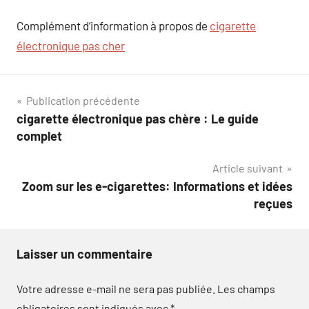
Complément d’information à propos de
cigarette
électronique pas cher
Navigation
Publication précédente
cigarette électronique pas chère : Le guide
de
complet
l’article
Article suivant
Zoom sur les e-cigarettes: Informations et idées
reçues
Laisser un commentaire
Votre adresse e-mail ne sera pas publiée.
Les champs
obligatoires sont indiqués avec
*