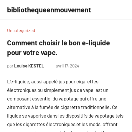
Aller
bibliothequeenmouvement
au
contenu
Uncategorized
Comment choisir le bon e-liquide
pour votre vape.
par
Louise KESTEL
avril 17, 2024
Aucun
commentaire
L’e-liquide, aussi appelé jus pour cigarettes
électroniques ou simplement jus de vape, est un
composant essentiel du vapotage qui offre une
alternative à la fumée de cigarette traditionnelle. Ce
liquide se vaporise dans les dispositifs de vapotage tels
que les cigarettes électroniques et les mods, offrant