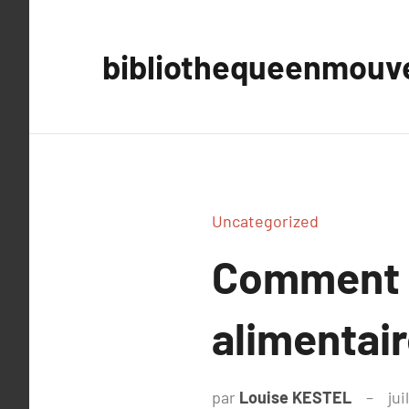
Aller
au
bibliothequeenmou
contenu
Uncategorized
Comment c
alimentair
par
Louise KESTEL
jui