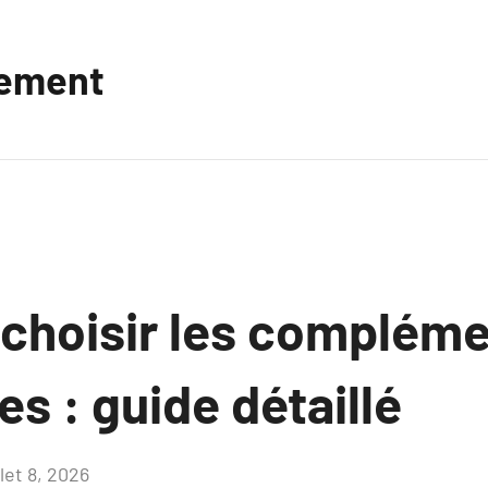
vement
hoisir les compléme
es : guide détaillé
llet 8, 2026
Aucun