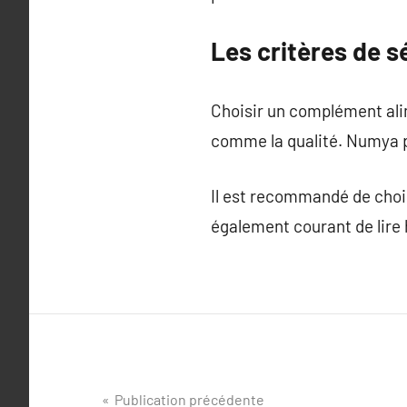
Les critères de s
Choisir un complément alim
comme la qualité. Numya p
Il est recommandé de chois
également courant de lire h
Navigation
Publication précédente