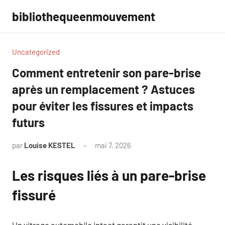
Aller
bibliothequeenmouvement
au
contenu
Uncategorized
Comment entretenir son pare-brise
après un remplacement ? Astuces
pour éviter les fissures et impacts
futurs
par
Louise KESTEL
mai 7, 2026
Aucun
commentaire
Les risques liés à un pare-brise
fissuré
Un vitrage automobile intact garantit une visibilité