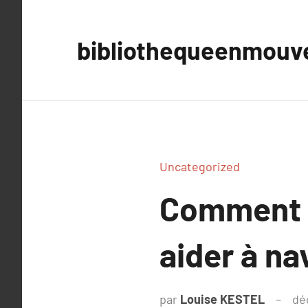
Aller
au
bibliothequeenmou
contenu
Uncategorized
Comment l
aider à na
par
Louise KESTEL
dé