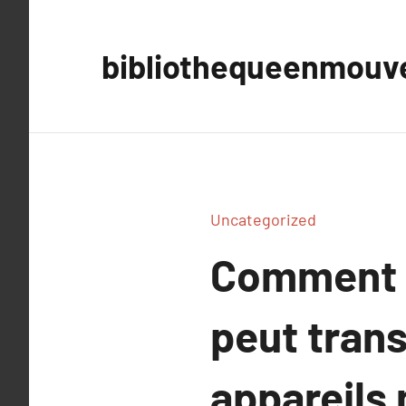
Aller
au
bibliothequeenmou
contenu
Uncategorized
Comment l
peut trans
appareils 