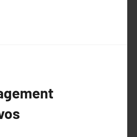
nagement
 vos