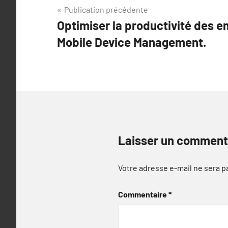
Navigation
Publication précédente
Optimiser la productivité des e
de
Mobile Device Management.
l’article
Laisser un comment
Votre adresse e-mail ne sera p
Commentaire
*