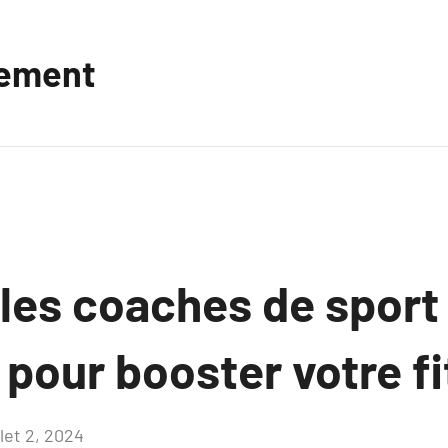
vement
es coaches de sport u
 pour booster votre f
llet 2, 2024
Aucun