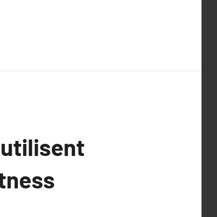
tilisent
itness