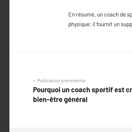
En résumé, un coach de spo
physique; il fournit un sup
Navigation
Publication précédente
Pourquoi un coach sportif est cr
de
bien-être général
l’article