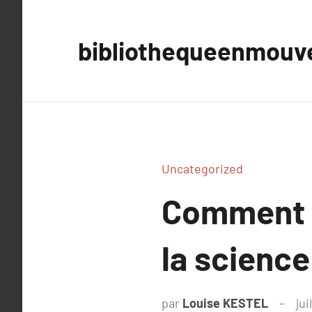
Aller
au
bibliothequeenmou
contenu
Uncategorized
Comment l
la science
par
Louise KESTEL
jui