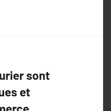
urier sont
ues et
mmerce