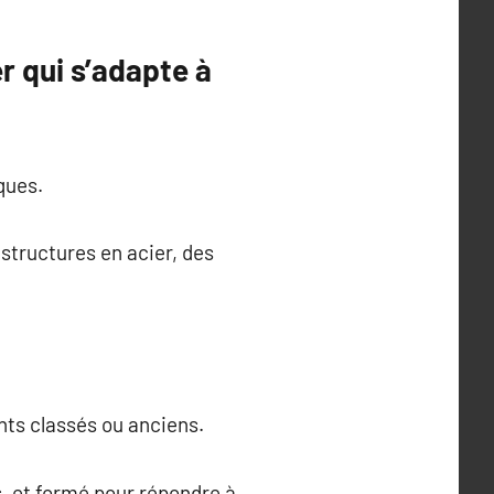
r qui s’adapte à
ques.
 structures en acier, des
nts classés ou anciens.
s, et formé pour répondre à