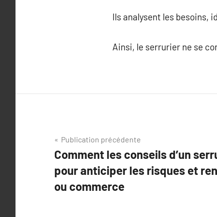
Ils analysent les besoins,
Ainsi, le serrurier ne se c
Navigation
Publication précédente
Comment les conseils d’un serru
de
pour anticiper les risques et re
l’article
ou commerce