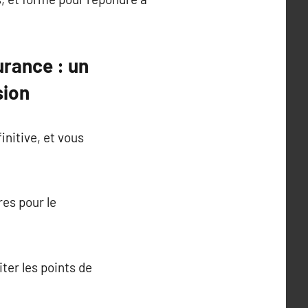
urance : un
sion
initive, et vous
res pour le
ter les points de