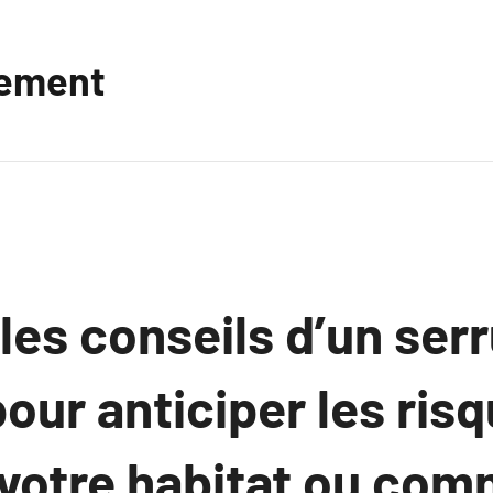
vement
es conseils d’un serr
our anticiper les risq
 votre habitat ou co