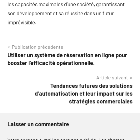
les capacités maximales d’une société, garantissant
son développement et sa réussite dans un futur
imprévisible.
Navigation
Publication précédente
Utiliser un système de réservation en ligne pour
de
booster l’efficacité opérationnelle.
l’article
Article suivant
Tendances futures des solutions
d’automatisation et leur impact sur les
stratégies commerciales
Laisser un commentaire
Votre adresse e-mail ne sera pas publiée.
Les champs