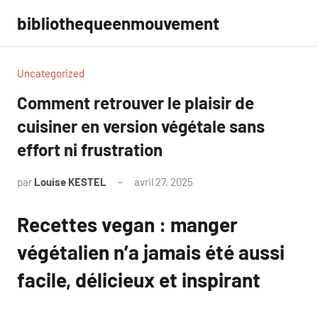
Aller
bibliothequeenmouvement
au
contenu
Uncategorized
Comment retrouver le plaisir de
cuisiner en version végétale sans
effort ni frustration
par
Louise KESTEL
avril 27, 2025
Aucun
commentaire
Recettes vegan : manger
végétalien n’a jamais été aussi
facile, délicieux et inspirant