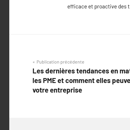
efficace et proactive des t
Navigation
Publication précédente
Les dernières tendances en mat
de
les PME et comment elles peuv
l’article
votre entreprise