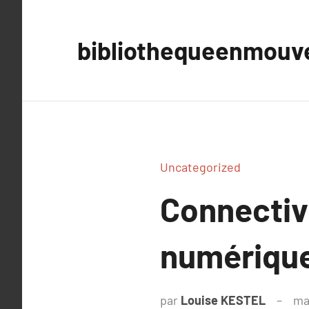
Aller
au
bibliothequeenmou
contenu
Uncategorized
Connectiv
numériqu
par
Louise KESTEL
ma