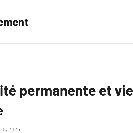
vement
ité permanente et vi
e
i 8, 2025
Aucun