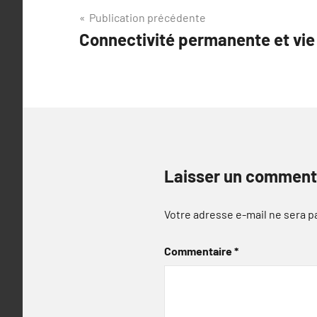
Navigation
Publication précédente
Connectivité permanente et vi
de
l’article
Laisser un comment
Votre adresse e-mail ne sera p
Commentaire
*