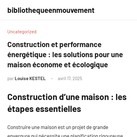
Aller
bibliothequeenmouvement
au
contenu
Uncategorized
Construction et performance
énergétique : les solutions pour une
maison économe et écologique
par
Louise KESTEL
avril 17, 2025
Aucun
commentaire
Construction d’une maison : les
étapes essentielles
Construire une maison est un projet de grande
envergure qui nécessite une planification rigoureuse.