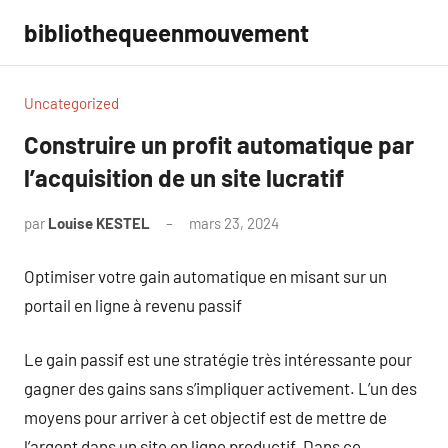
Aller
bibliothequeenmouvement
au
contenu
Uncategorized
Construire un profit automatique par
l’acquisition de un site lucratif
par
Louise KESTEL
mars 23, 2024
Aucun
commentaire
Optimiser votre gain automatique en misant sur un
portail en ligne à revenu passif
Le gain passif est une stratégie très intéressante pour
gagner des gains sans s’impliquer activement. L’un des
moyens pour arriver à cet objectif est de mettre de
l’argent dans un site en ligne productif. Dans ce