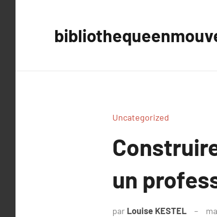
Aller
au
bibliothequeenmou
contenu
Uncategorized
Construir
un profes
par
Louise KESTEL
ma