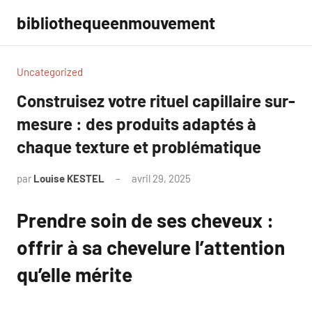
Aller
bibliothequeenmouvement
au
contenu
Uncategorized
Construisez votre rituel capillaire sur-
mesure : des produits adaptés à
chaque texture et problématique
par
Louise KESTEL
avril 29, 2025
Aucun
commentaire
Prendre soin de ses cheveux :
offrir à sa chevelure l’attention
qu’elle mérite