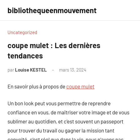
Aller
bibliothequeenmouvement
au
contenu
Uncategorized
coupe mulet : Les dernières
tendances
par
Louise KESTEL
mars 13, 2024
Aucun
commentaire
En savoir plus à propos de
coupe mulet
Un bon look peut vous permettre de reprendre
confiance en vous, de maîtriser votre image et de vous
sublimer au quotidien, et c’est souvent un passeport
pour trouver du travail ou gagner la mission tant
convoité. c’est réel que dans la vie, nous n’avons pas