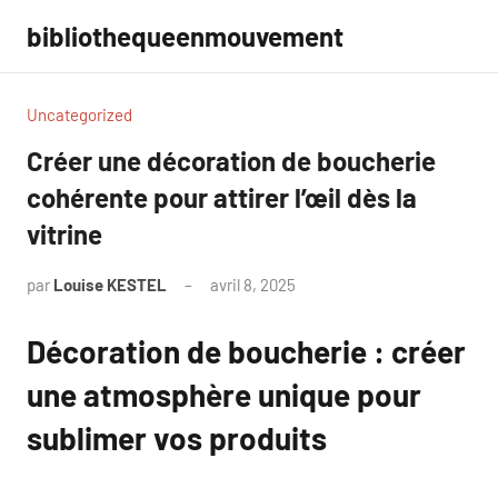
Aller
bibliothequeenmouvement
au
contenu
Uncategorized
Créer une décoration de boucherie
cohérente pour attirer l’œil dès la
vitrine
par
Louise KESTEL
avril 8, 2025
Aucun
commentaire
Décoration de boucherie : créer
une atmosphère unique pour
sublimer vos produits