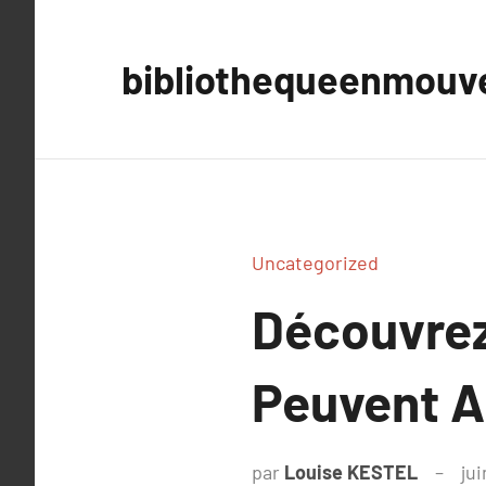
Aller
au
bibliothequeenmou
contenu
Uncategorized
Découvrez
Peuvent Ai
par
Louise KESTEL
jui