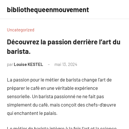
Aller
bibliothequeenmouvement
au
contenu
Uncategorized
Découvrez la passion derrière l’art du
barista.
par
Louise KESTEL
mai 13, 2024
Aucun
commentaire
La passion pour le métier de barista change l’art de
préparer le café en une véritable expérience
sensorielle. Un barista passionné ne ne fait pas
simplement du café, mais conçoit des chefs-d’œuvre
qui enchantent le palais.
Le métier de barista intègre à la fois l’art et la science.