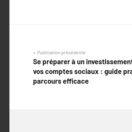
Navigation
Publication précédente
Se préparer à un investissemen
de
vos comptes sociaux : guide pr
l’article
parcours efficace