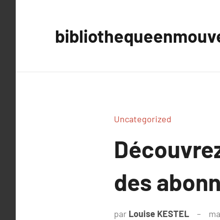
Aller
au
bibliothequeenmou
contenu
Uncategorized
Découvrez
des abonné
par
Louise KESTEL
ma