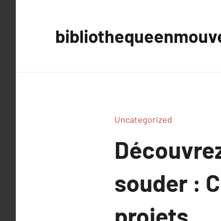
Aller
au
bibliothequeenmou
contenu
Uncategorized
Découvrez
souder : C
projets.