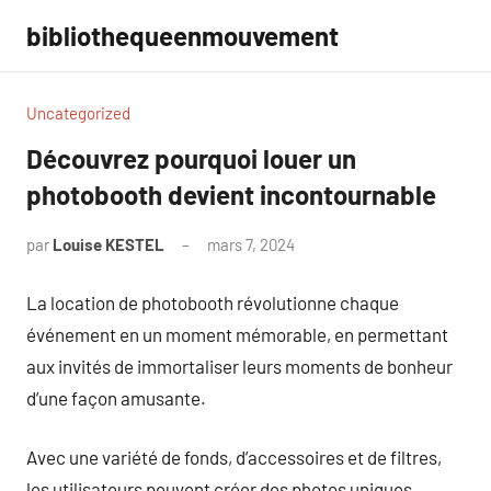
Aller
bibliothequeenmouvement
au
contenu
Uncategorized
Découvrez pourquoi louer un
photobooth devient incontournable
par
Louise KESTEL
mars 7, 2024
Aucun
commentaire
La location de photobooth révolutionne chaque
événement en un moment mémorable, en permettant
aux invités de immortaliser leurs moments de bonheur
d’une façon amusante.
Avec une variété de fonds, d’accessoires et de filtres,
les utilisateurs peuvent créer des photos uniques,