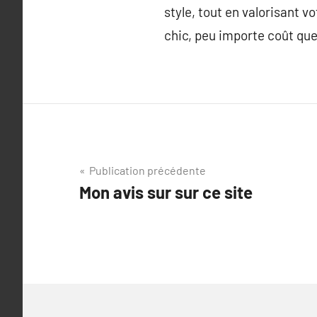
style, tout en valorisant 
chic, peu importe coût que
Navigation
Publication précédente
Mon avis sur sur ce site
de
l’article