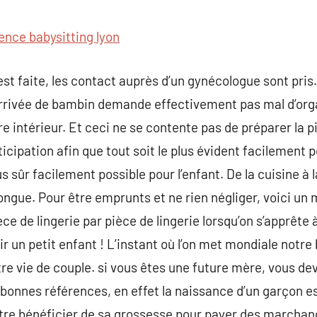
commentaire
ence babysitting lyon
est faite, les contact auprès d’un gynécologue sont pr
’arrivée de bambin demande effectivement pas mal d’org
intérieur. Et ceci ne se contente pas de préparer la pi
cipation afin que tout soit le plus évident facilement p
us sûr facilement possible pour l’enfant. De la cuisine à l
 longue. Pour être emprunts et ne rien négliger, voici u
ce de lingerie par pièce de lingerie lorsqu’on s’apprête à
r un petit enfant ! L’instant où l’on met mondiale notr
e vie de couple. si vous êtes une future mère, vous dev
s bonnes références, en effet la naissance d’un garçon e
ntre bénéficier de sa grossesse pour payer des marchandi