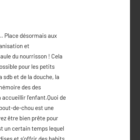
is… Place désormais aux
anisation et
aule du nourrisson ! Cela
ossible pour les petits
a sdb et de la douche, la
n mémoire des des
 accueillir l’enfant.Quoi de
e bout-de-chou est une
ez être bien prête pour
st un certain temps lequel
ses et s’offrir des habits