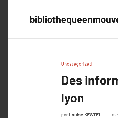
Aller
au
bibliothequeenmou
contenu
Uncategorized
Des infor
lyon
par
Louise KESTEL
avr