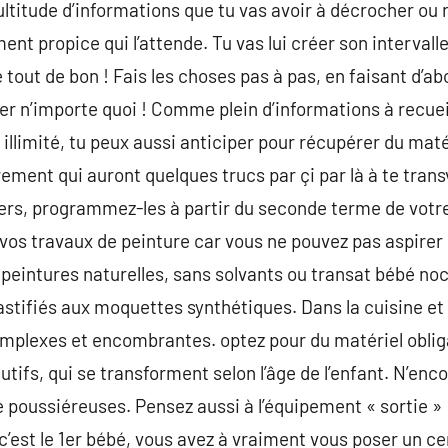
multitude d’informations que tu vas avoir à décrocher ou
ent propice qui l’attende. Tu vas lui créer son interval
ive tout de bon ! Fais les choses pas à pas, en faisant d’
ter n’importe quoi ! Comme plein d’informations à recueil
llimité, tu peux aussi anticiper pour récupérer du matér
ûrement qui auront quelques trucs par çi par là à te tran
iers, programmez-les à partir du seconde terme de vot
s vos travaux de peinture car vous ne pouvez pas aspire
peintures naturelles, sans solvants ou transat bébé noci
astifiés aux moquettes synthétiques. Dans la cuisine et la
omplexes et encombrantes. optez pour du matériel oblig
utifs, qui se transforment selon l’âge de l’enfant. N’enc
e poussiéreuses. Pensez aussi à l’équipement « sortie » :
’est le 1er bébé, vous avez à vraiment vous poser un cen