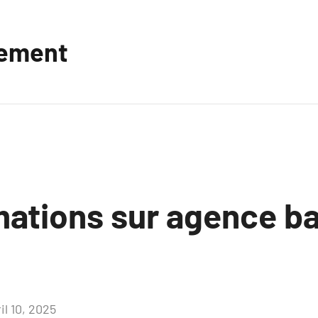
vement
mations sur agence ba
il 10, 2025
Aucun