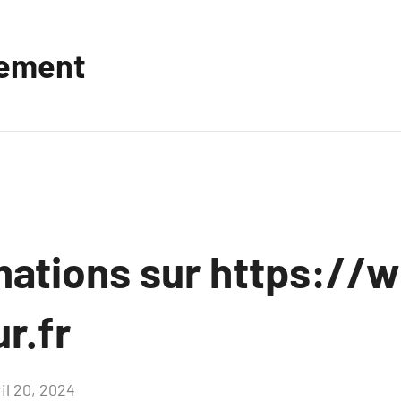
vement
mations sur https:/
r.fr
il 20, 2024
Aucun