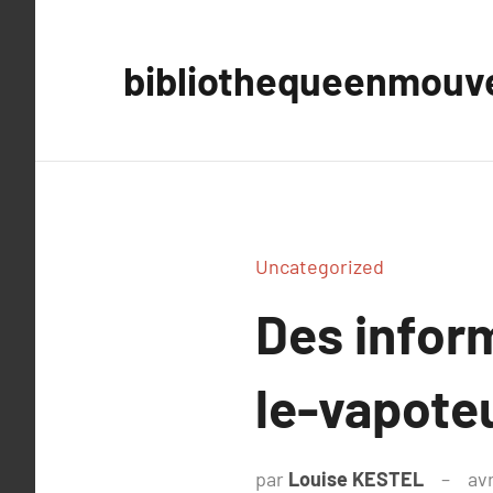
Aller
au
bibliothequeenmou
contenu
Uncategorized
Des infor
le-vapoteu
par
Louise KESTEL
avr