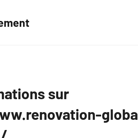
vement
mations sur
ww.renovation-globa
m/