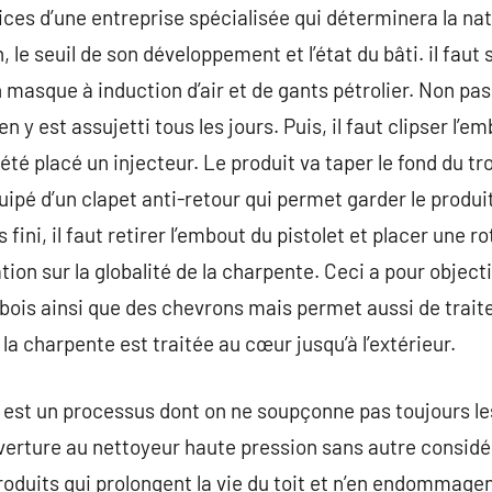
ices d’une entreprise spécialisée qui déterminera la na
, le seuil de son développement et l’état du bâti. il faut
masque à induction d’air et de gants pétrolier. Non pas 
 y est assujetti tous les jours. Puis, il faut clipser l’em
 été placé un injecteur. Le produit va taper le fond du tr
uipé d’un clapet anti-retour qui permet garder le produi
 fini, il faut retirer l’embout du pistolet et placer une 
on sur la globalité de la charpente. Ceci a pour objectif 
ois ainsi que des chevrons mais permet aussi de traiter
 la charpente est traitée au cœur jusqu’à l’extérieur.
 est un processus dont on ne soupçonne pas toujours les 
verture au nettoyeur haute pression sans autre considéra
oduits qui prolongent la vie du toit et n’en endommage