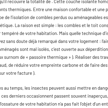
 qu’il recouvre la totalité de . Cette couche isolante ho
onts thermiques. Entre une maison confortable et une p
étape de l’isolation de combles perdus ou aménageables e
tique. La raison est simple : les combles et le toit con
air tempéré de votre habitation. Mais quelle technique d’i
avez sans doute déjà remarqué dans votre logement : l’a
ménagés sont mal isolés, c’est ouverte aux déperditions
ux surnom de « passoire thermique » ). Réaliser des tra
chaud, de réduire votre empreinte carbone et de faire d
ur votre facture ).
es au temps, les insectes peuvent aussi mettre en dange
e ces derniers occasionnent passent souvent inaperçus,
’ossature de votre habitation n’a pas fait l’objet d’un en