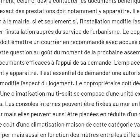
ment, celui-ci devra contacter les documents bénéfique
act des prestations doit notamment y apparaitre. Il e
 la mairie, si et seulement si, l’installation modifie l’
r l’installation auprès du service de l’urbanisme. Le co
on doit émettre un courrier en recommandé avec accusé 
cette question au goût du moment de la prochaine asse
s documents efficaces à l’appui de sa demande. L’empla
 y apparaitre. Il est essentiel de demander une autorisa
n modifie l’aspect du logement. Le copropriétaire doit déc
 Une climatisation multi-split se compose d’une unité ex
es. Les consoles internes peuvent être fixées au mur en
air mais elles peuvent aussi être placées en réduits d
 coût d’une climatisation maison de cette catégorie va
per mais aussi en fonction des mètres entre les différe