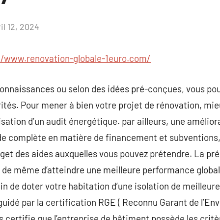
il 12, 2024
Aucun
commentaire
//www.renovation-globale-1euro.com/
onnaissances ou selon des idées pré-conçues, vous pour
rités. Pour mener à bien votre projet de rénovation, mi
isation d’un audit énergétique. par ailleurs, une amélior
 complète en matière de financement et subventions, 
get des aides auxquelles vous pouvez prétendre. La pré
 de même d’atteindre une meilleure performance global
n de doter votre habitation d’une isolation de meilleure
guidé par la certification RGE ( Reconnu Garant de l’Env
s certifie que l’entreprise de bâtiment possède les critèr