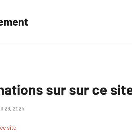
vement
ations sur sur ce sit
il 26, 2024
Aucun
commentaire
 ce site