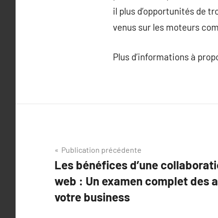
il plus d’opportunités de t
venus sur les moteurs comm
Plus d’informations à pro
Navigation
Publication précédente
Les bénéfices d’une collaborat
de
web : Un examen complet des 
l’article
votre business