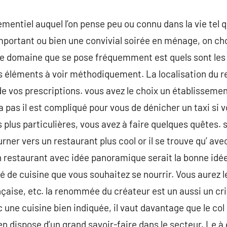
mentiel auquel l’on pense peu ou connu dans la vie tel 
mportant ou bien une convivial soirée en ménage, on choi
ce domaine que se pose fréquemment est quels sont les 
s éléments à voir méthodiquement. La localisation du r
de vos prescriptions. vous avez le choix un établissemen
ra pas il est compliqué pour vous de dénicher un taxi si
 plus particulières, vous avez à faire quelques quêtes. 
urner vers un restaurant plus cool or il se trouve qu’ av
n restaurant avec idée panoramique serait la bonne idée.
ré de cuisine que vous souhaitez se nourrir. Vous aurez 
ançaise, etc. la renommée du créateur est un aussi un cr
une cuisine bien indiquée, il vaut davantage que le col 
en dispose d’un grand savoir-faire dans le secteur. Le à e