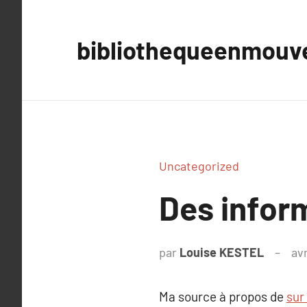
Aller
au
bibliothequeenmou
contenu
Uncategorized
Des inform
par
Louise KESTEL
avr
Ma source à propos de
sur