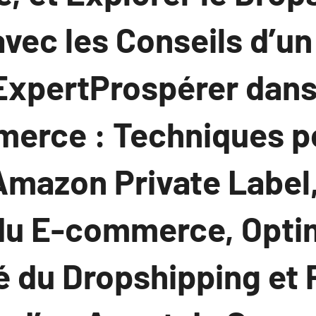
vec les Conseils d’u
ExpertProspérer dans
erce : Techniques p
mazon Private Label,
du E-commerce, Optim
é du Dropshipping et 