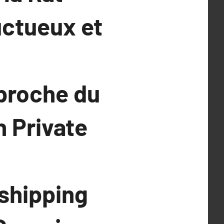
uctueux et
proche du
 Private
,
shipping