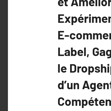
et Amélio
Expérimen
E-commerc
Label, Gag
le Dropshi
d’un Agen
Compétent