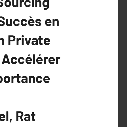
Sourcing
 Succès en
 Private
 Accélérer
mportance
l, Rat