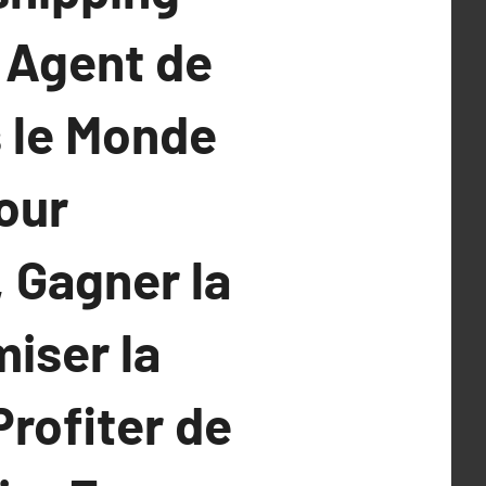
n Agent de
 le Monde
our
 Gagner la
iser la
Profiter de