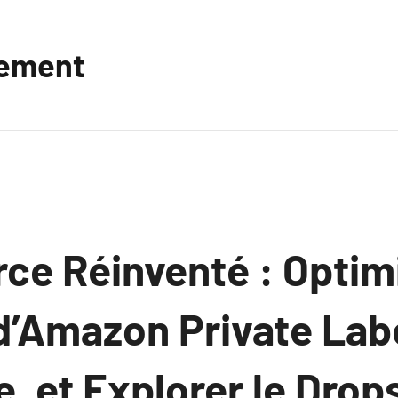
vement
e Réinventé : Optimi
d’Amazon Private Labe
e, et Explorer le Drop