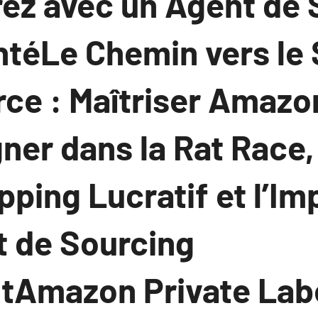
rez avec un Agent de 
téLe Chemin vers le
e : Maîtriser Amazon
ner dans la Rat Race,
pping Lucratif et l’I
t de Sourcing
Amazon Private Labe