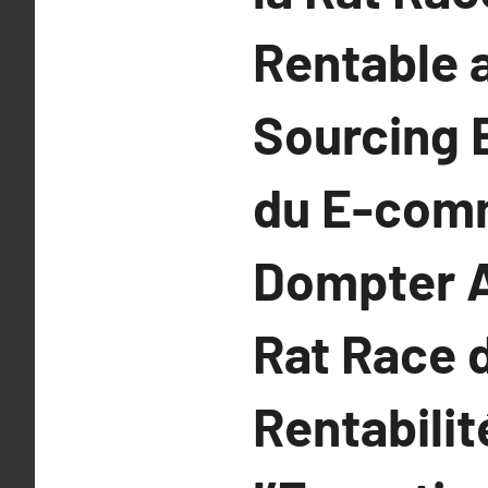
Rentable a
Sourcing 
du E-comm
Dompter A
Rat Race 
Rentabilit