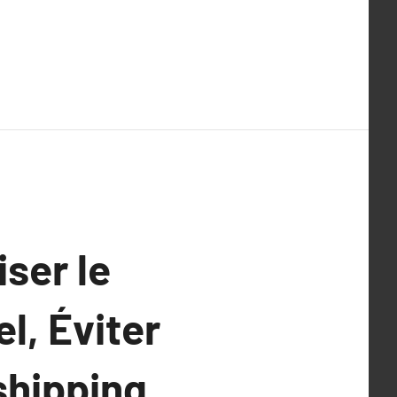
ser le
l, Éviter
shipping