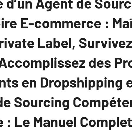
se d’un Agent de Sour
ire E-commerce : Maî
ivate Label, Survivez
 Accomplissez des Pro
ts en Dropshipping 
de Sourcing Compéte
: Le Manuel Complet