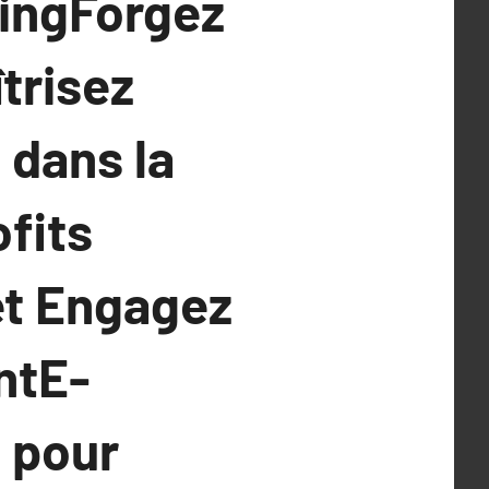
cingForgez
trisez
 dans la
fits
et Engagez
ntE-
 pour