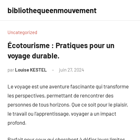
Aller
bibliothequeenmouvement
au
contenu
Uncategorized
Écotourisme : Pratiques pour un
voyage durable.
par
Louise KESTEL
juin 27, 2024
Aucun
commentaire
Le voyage est une aventure fascinante qui transforme
les perspectives, permettant de rencontrer des
personnes de tous horizons. Que ce soit pour le plaisir,
le travail ou l’apprentissage, voyager a un impact
profond.
Parfait pour ceux qui cherchent à défier leurs limites,