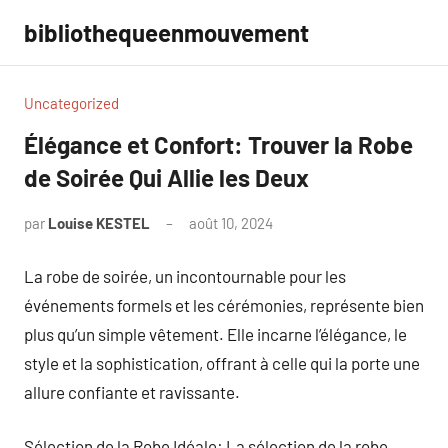
Aller
bibliothequeenmouvement
au
contenu
Uncategorized
Élégance et Confort: Trouver la Robe
de Soirée Qui Allie les Deux
par
Louise KESTEL
août 10, 2024
Aucun
commentaire
La robe de soirée, un incontournable pour les
événements formels et les cérémonies, représente bien
plus qu’un simple vêtement. Elle incarne l’élégance, le
style et la sophistication, offrant à celle qui la porte une
allure confiante et ravissante.
Sélection de la Robe Idéale: La sélection de la robe