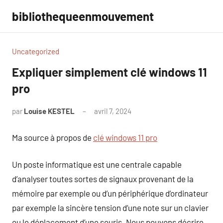
Aller
bibliothequeenmouvement
au
contenu
Uncategorized
Expliquer simplement clé windows 11
pro
par
Louise KESTEL
avril 7, 2024
Aucun
commentaire
Ma source à propos de
clé windows 11 pro
Un poste informatique est une centrale capable
d’analyser toutes sortes de signaux provenant de la
mémoire par exemple ou d’un périphérique d’ordinateur
par exemple la sincère tension d’une note sur un clavier
ou le déplacement d’une souris. Nous pouvons décrire