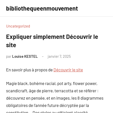
Aller
bibliothequeenmouvement
au
contenu
Uncategorized
Expliquer simplement Découvrir le
site
par
Louise KESTEL
janvier 7, 2025
Aucun
commentaire
En savoir plus à propos de
Découvrir le site
Magie black, bohème racial, pot arty, flower power,
scandicraft, âge de pierre, terracotta et se référer :
découvrez en pensée, et en images, les 8 diagrammes
obligatoires de l’année future décryptée par la
constitution… Des styles au efficient alacrité