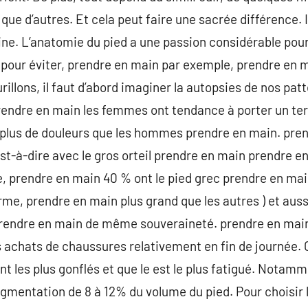
 que d’autres. Et cela peut faire une sacrée différence. 
ne. L’anatomie du pied a une passion considérable pour
 pour éviter, prendre en main par exemple, prendre en m
illons, il faut d’abord imaginer la autopsies de nos pat
rendre en main les femmes ont tendance à porter un ter
nt plus de douleurs que les hommes prendre en main. pr
’est-à-dire avec le gros orteil prendre en main prendre 
e, prendre en main 40 % ont le pied grec prendre en ma
me, prendre en main plus grand que les autres ) et aussi
s prendre en main de même souveraineté. prendre en ma
s achats de chaussures relativement en fin de journée.
nt les plus gonflés et que le est le plus fatigué. Notam
augmentation de 8 à 12% du volume du pied. Pour choisir 