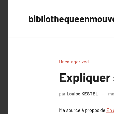
Aller
au
bibliothequeenmou
contenu
Uncategorized
Expliquer
par
Louise KESTEL
ma
Ma source à propos de
En 