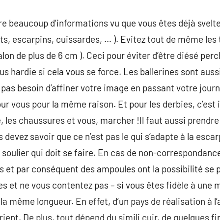
e beaucoup d’informations vu que vous êtes déjà svelte
ots, escarpins, cuissardes, … ). Evitez tout de même les 
talon de plus de 6 cm ). Ceci pour éviter d’être diésé p
us hardie si cela vous se force. Les ballerines sont auss
pas besoin d’affiner votre image en passant votre jour
ur vous pour la même raison. Et pour les derbies, c’est
, les chaussures et vous, marcher !Il faut aussi prendre
 devez savoir que ce n’est pas le qui s’adapte à la escarp
 soulier qui doit se faire. En cas de non-correspondance 
s et par conséquent des ampoules ont la possibilité se
et ne vous contentez pas – si vous êtes fidèle à une m
a même longueur. En effet, d’un pays de réalisation à l
 varient. De plus, tout dépend du simili cuir, de quelques f