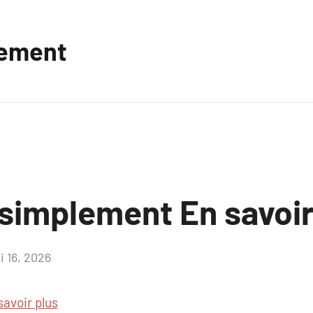
vement
 simplement En savoir
i 16, 2026
Aucun
commentaire
savoir plus